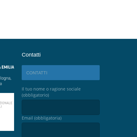
Contatti
CONTATTI
Il tuo nome o ragione sociale
(obbligatorio)
Email (obbligatoria)