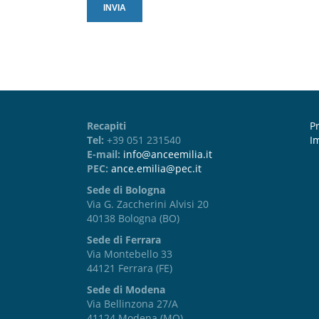
Recapiti
Pr
Tel:
+39 051 231540
I
E-mail:
info@anceemilia.it
PEC:
ance.emilia@pec.it
Sede di Bologna
Via G. Zaccherini Alvisi 20
40138 Bologna (BO)
Sede di Ferrara
Via Montebello 33
44121 Ferrara (FE)
Sede di Modena
Via Bellinzona 27/A
41124 Modena (MO)