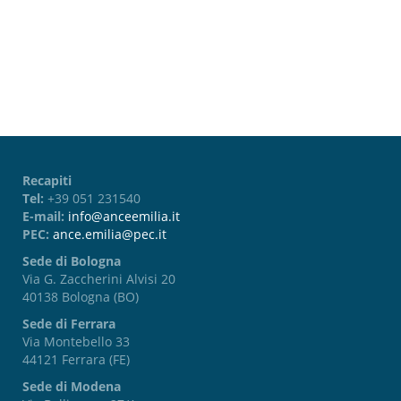
Password dimenticata?
Recapiti
Tel:
+39 051 231540
E-mail:
info@anceemilia.it
PEC:
ance.emilia@pec.it
Sede di Bologna
Via G. Zaccherini Alvisi 20
40138 Bologna (BO)
Sede di Ferrara
Via Montebello 33
44121 Ferrara (FE)
Sede di Modena