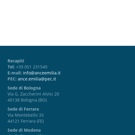
Password dimenticata?
Recapiti
Tel:
+39 051 231540
E-mail:
info@anceemilia.it
PEC:
ance.emilia@pec.it
Sede di Bologna
Via G. Zaccherini Alvisi 20
40138 Bologna (BO)
Sede di Ferrara
Via Montebello 33
44121 Ferrara (FE)
Sede di Modena