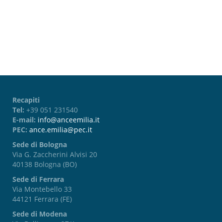
Password dimenticata?
Recapiti
Tel:
+39 051 231540
E-mail:
info@anceemilia.it
PEC:
ance.emilia@pec.it
Sede di Bologna
Via G. Zaccherini Alvisi 20
40138 Bologna (BO)
Sede di Ferrara
Via Montebello 33
44121 Ferrara (FE)
Sede di Modena