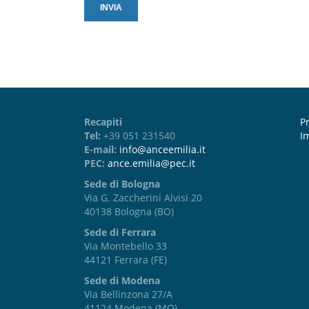
Recapiti
Pr
Tel:
+39 051 231540
I
E-mail:
info@anceemilia.it
PEC:
ance.emilia@pec.it
Sede di Bologna
Via G. Zaccherini Alvisi 20
40138 Bologna (BO)
Sede di Ferrara
Via Montebello 33
44121 Ferrara (FE)
Sede di Modena
Via Bellinzona 27/A
41124 Modena (MO)