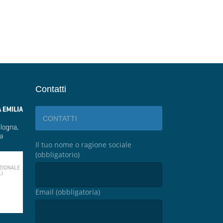
Contatti
CONTATTI
Il tuo nome o ragione sociale
(obbligatorio)
Email (obbligatoria)