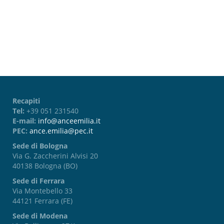
Password dimenticata?
Recapiti
Tel:
+39 051 231540
E-mail:
info@anceemilia.it
PEC:
ance.emilia@pec.it
Sede di Bologna
Via G. Zaccherini Alvisi 20
40138 Bologna (BO)
Sede di Ferrara
Via Montebello 33
44121 Ferrara (FE)
Sede di Modena