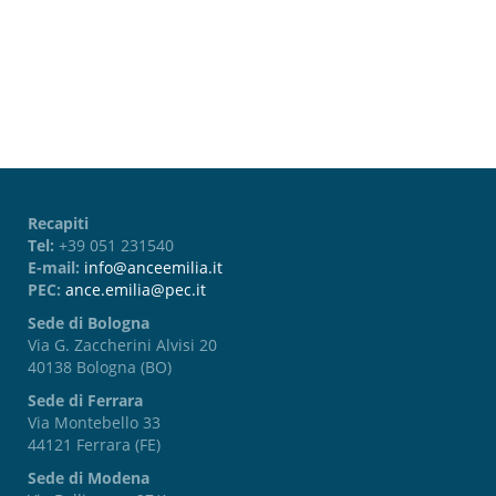
Password dimenticata?
Recapiti
Tel:
+39 051 231540
E-mail:
info@anceemilia.it
PEC:
ance.emilia@pec.it
Sede di Bologna
Via G. Zaccherini Alvisi 20
40138 Bologna (BO)
Sede di Ferrara
Via Montebello 33
44121 Ferrara (FE)
Sede di Modena