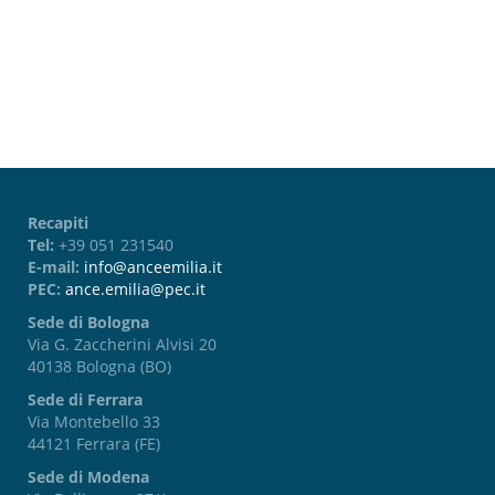
Password dimenticata?
Recapiti
Tel:
+39 051 231540
E-mail:
info@anceemilia.it
PEC:
ance.emilia@pec.it
Sede di Bologna
Via G. Zaccherini Alvisi 20
40138 Bologna (BO)
Sede di Ferrara
Via Montebello 33
44121 Ferrara (FE)
Sede di Modena