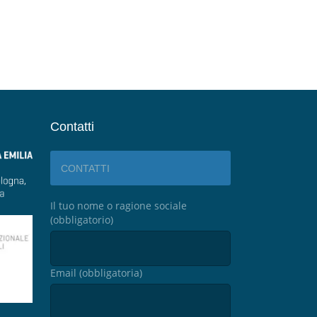
Contatti
CONTATTI
Il tuo nome o ragione sociale
(obbligatorio)
Email (obbligatoria)