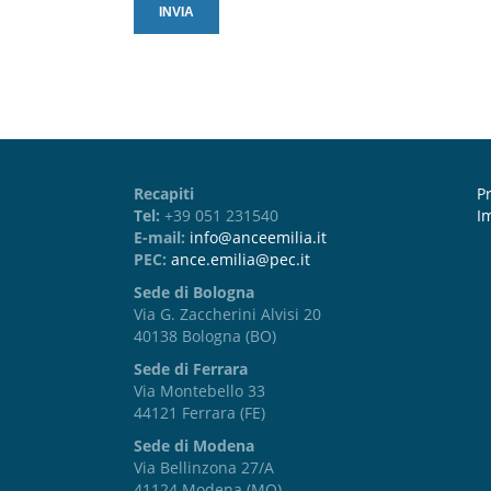
Recapiti
Pr
Tel:
+39 051 231540
I
E-mail:
info@anceemilia.it
PEC:
ance.emilia@pec.it
Sede di Bologna
Via G. Zaccherini Alvisi 20
40138 Bologna (BO)
Sede di Ferrara
Via Montebello 33
44121 Ferrara (FE)
Sede di Modena
Via Bellinzona 27/A
41124 Modena (MO)