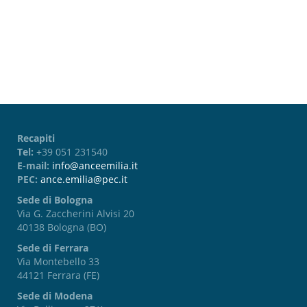
Password dimenticata?
Recapiti
Tel:
+39 051 231540
E-mail:
info@anceemilia.it
PEC:
ance.emilia@pec.it
Sede di Bologna
Via G. Zaccherini Alvisi 20
40138 Bologna (BO)
Sede di Ferrara
Via Montebello 33
44121 Ferrara (FE)
Sede di Modena