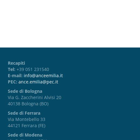
Password dimenticata?
Recapiti
Tel:
+39 051 231540
E-mail:
info@anceemilia.it
PEC:
ance.emilia@pec.it
Sede di Bologna
Via G. Zaccherini Alvisi 20
40138 Bologna (BO)
Sede di Ferrara
Via Montebello 33
44121 Ferrara (FE)
Sede di Modena