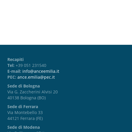
Password dimenticata?
Recapiti
Tel:
+39 051 231540
E-mail:
info@anceemilia.it
PEC:
ance.emilia@pec.it
Sede di Bologna
Via G. Zaccherini Alvisi 20
40138 Bologna (BO)
Sede di Ferrara
Via Montebello 33
44121 Ferrara (FE)
Sede di Modena