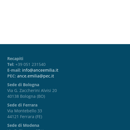
Password dimenticata?
Recapiti
Tel:
+39 051 231540
E-mail:
info@anceemilia.it
PEC:
ance.emilia@pec.it
Sede di Bologna
Via G. Zaccherini Alvisi 20
40138 Bologna (BO)
Sede di Ferrara
Via Montebello 33
44121 Ferrara (FE)
Sede di Modena