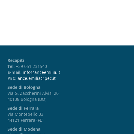
Password dimenticata?
Recapiti
Tel:
+39 051 231540
E-mail:
info@anceemilia.it
PEC:
ance.emilia@pec.it
Sede di Bologna
Via G. Zaccherini Alvisi 20
40138 Bologna (BO)
Sede di Ferrara
Via Montebello 33
44121 Ferrara (FE)
Sede di Modena