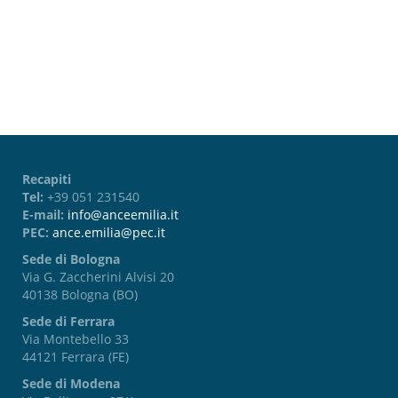
Password dimenticata?
Recapiti
Tel:
+39 051 231540
E-mail:
info@anceemilia.it
PEC:
ance.emilia@pec.it
Sede di Bologna
Via G. Zaccherini Alvisi 20
40138 Bologna (BO)
Sede di Ferrara
Via Montebello 33
44121 Ferrara (FE)
Sede di Modena