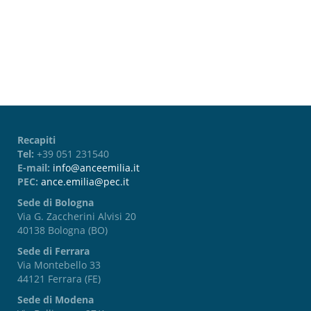
Password dimenticata?
Recapiti
Tel:
+39 051 231540
E-mail:
info@anceemilia.it
PEC:
ance.emilia@pec.it
Sede di Bologna
Via G. Zaccherini Alvisi 20
40138 Bologna (BO)
Sede di Ferrara
Via Montebello 33
44121 Ferrara (FE)
Sede di Modena