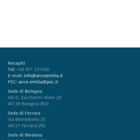
Password dimenticata?
Recapiti
Tel:
+39 051 231540
E-mail:
info@anceemilia.it
PEC:
ance.emilia@pec.it
Sede di Bologna
Via G. Zaccherini Alvisi 20
40138 Bologna (BO)
Sede di Ferrara
Via Montebello 33
44121 Ferrara (FE)
Sede di Modena