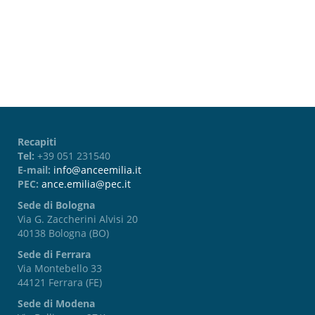
Password dimenticata?
Recapiti
Tel:
+39 051 231540
E-mail:
info@anceemilia.it
PEC:
ance.emilia@pec.it
Sede di Bologna
Via G. Zaccherini Alvisi 20
40138 Bologna (BO)
Sede di Ferrara
Via Montebello 33
44121 Ferrara (FE)
Sede di Modena