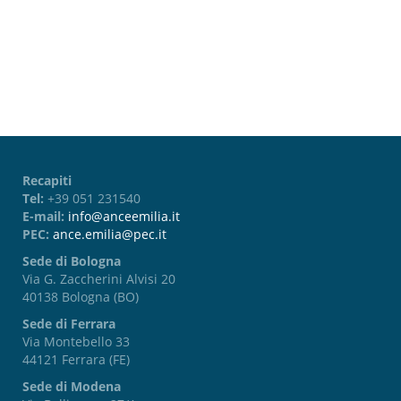
Password dimenticata?
Recapiti
Tel:
+39 051 231540
E-mail:
info@anceemilia.it
PEC:
ance.emilia@pec.it
Sede di Bologna
Via G. Zaccherini Alvisi 20
40138 Bologna (BO)
Sede di Ferrara
Via Montebello 33
44121 Ferrara (FE)
Sede di Modena