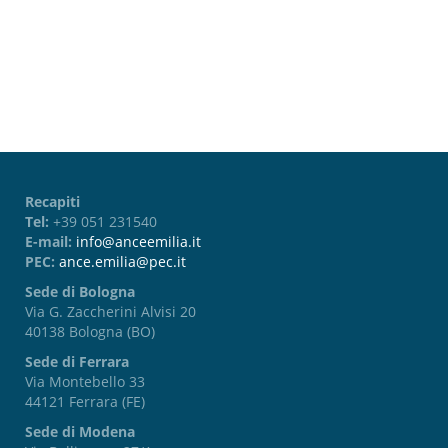
Password dimenticata?
Recapiti
Tel:
+39 051 231540
E-mail:
info@anceemilia.it
PEC:
ance.emilia@pec.it
Sede di Bologna
Via G. Zaccherini Alvisi 20
40138 Bologna (BO)
Sede di Ferrara
Via Montebello 33
44121 Ferrara (FE)
Sede di Modena