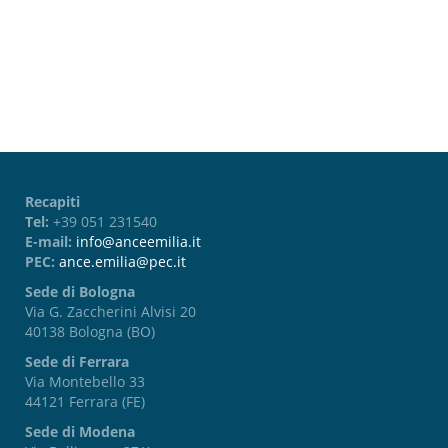
Password dimenticata?
Recapiti
Tel:
+39 051 231540
E-mail:
info@anceemilia.it
PEC:
ance.emilia@pec.it
Sede di Bologna
Via G. Zaccherini Alvisi 20
40138 Bologna (BO)
Sede di Ferrara
Via Montebello 33
44121 Ferrara (FE)
Sede di Modena