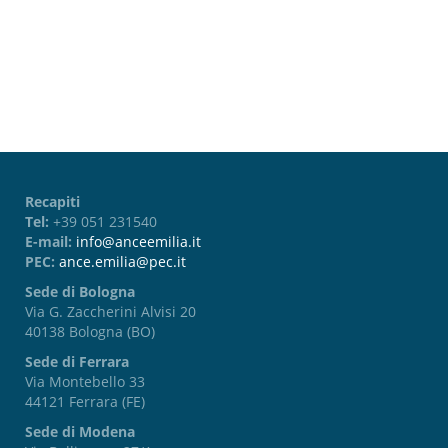
Password dimenticata?
Recapiti
Tel:
+39 051 231540
E-mail:
info@anceemilia.it
PEC:
ance.emilia@pec.it
Sede di Bologna
Via G. Zaccherini Alvisi 20
40138 Bologna (BO)
Sede di Ferrara
Via Montebello 33
44121 Ferrara (FE)
Sede di Modena