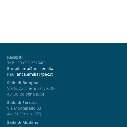
Password dimenticata?
Recapiti
Tel:
+39 051 231540
E-mail:
info@anceemilia.it
PEC:
ance.emilia@pec.it
Sede di Bologna
Via G. Zaccherini Alvisi 20
40138 Bologna (BO)
Sede di Ferrara
Via Montebello 33
44121 Ferrara (FE)
Sede di Modena