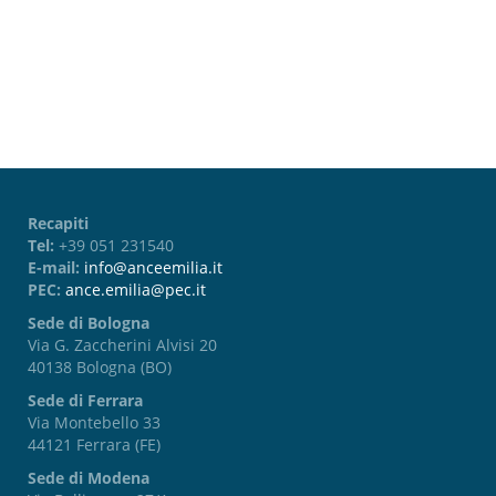
Password dimenticata?
Recapiti
Tel:
+39 051 231540
E-mail:
info@anceemilia.it
PEC:
ance.emilia@pec.it
Sede di Bologna
Via G. Zaccherini Alvisi 20
40138 Bologna (BO)
Sede di Ferrara
Via Montebello 33
44121 Ferrara (FE)
Sede di Modena