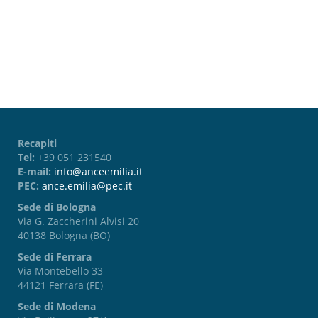
Password dimenticata?
Recapiti
Tel:
+39 051 231540
E-mail:
info@anceemilia.it
PEC:
ance.emilia@pec.it
Sede di Bologna
Via G. Zaccherini Alvisi 20
40138 Bologna (BO)
Sede di Ferrara
Via Montebello 33
44121 Ferrara (FE)
Sede di Modena