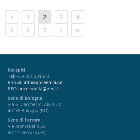
1
2
3
4
5
6
7
Recapiti
Tel:
+39 051 231540
E-mail:
info@anceemilia.it
PEC:
ance.emilia@pec.it
Sede di Bologna
Via G. Zaccherini Alvisi 20
40138 Bologna (BO)
Sede di Ferrara
Via Montebello 33
44121 Ferrara (FE)