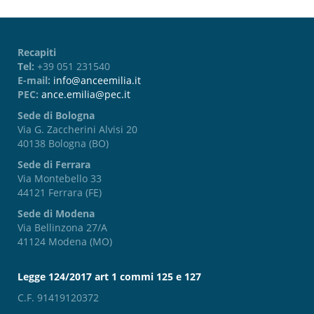
Recapiti
Tel:
+39 051 231540
E-mail:
info@anceemilia.it
PEC:
ance.emilia@pec.it
Sede di Bologna
Via G. Zaccherini Alvisi 20
40138 Bologna (BO)
Sede di Ferrara
Via Montebello 33
44121 Ferrara (FE)
Sede di Modena
Via Bellinzona 27/A
41124 Modena (MO)
Legge 124/2017 art 1 commi 125 e 127
C.F. 91419120372