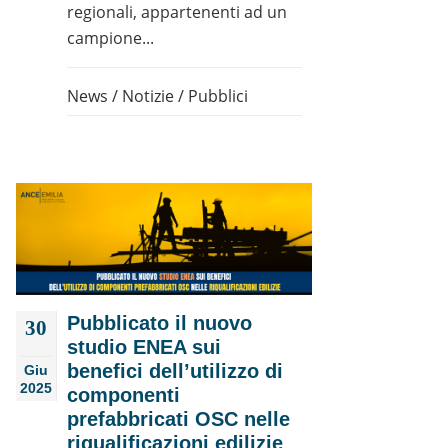
regionali, appartenenti ad un
campione...
News
/
Notizie
/
Pubblici
Pubblicato il nuovo
30
studio ENEA sui
benefici dell’utilizzo di
Giu
2025
componenti
prefabbricati OSC nelle
riqualificazioni edilizie